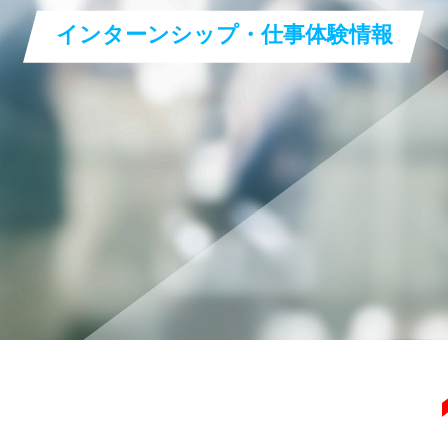
Y.A
開発営業
2018年入社
インターンシップ・仕事体験情報
N.T
開発営業
2016年入社
M.M
機種管理
2022年入社
H.K
機種管理
2009年入社
S.Y
企画室
2013年入社
プロジェクトストーリー
Mitsubishi Electric Living Environment Systems
RECRUITMENT