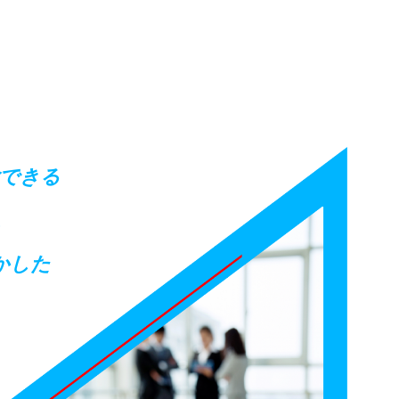
験できる
。
かした