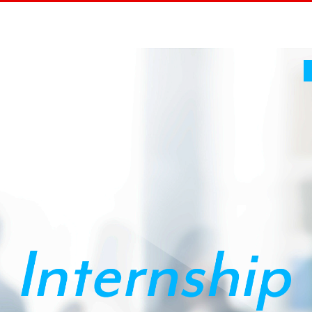
このページの本文へ
TOPページへ
Job & Person
Working Enviro
仕事と社員
働く環境につ
H.S
ルート営業
2019年入社
働く環境・福利厚
Y.T
ルート営業
2021年入社
人材育成・教育制