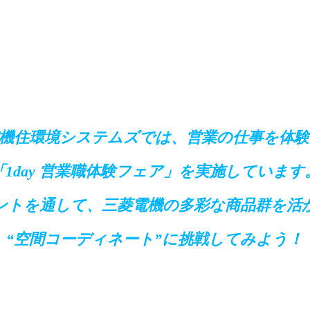
機住環境システムズでは、
営業の仕事を体
「1day 営業職体験フェア」を
実施しています
ントを通して、
三菱電機の多彩な商品群を活
“空間コーディネート”に
挑戦してみよう！