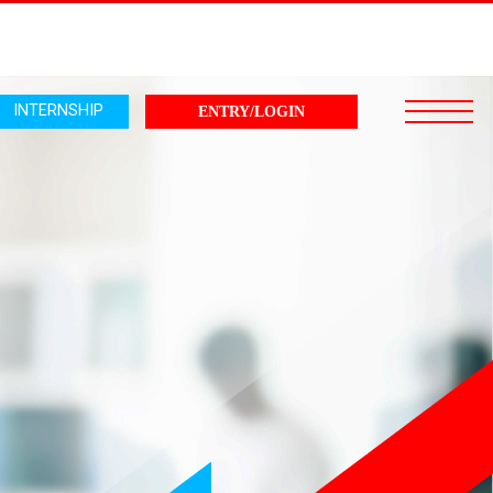
INTERNSHIP
ENTRY/LOGIN
nment
Recruit Information
いて
採用情報
生
募集要項
度
よくある質問